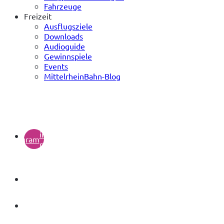
Fahrzeuge
Freizeit
Ausflugsziele
Downloads
Audioguide
Gewinnspiele
Events
MittelrheinBahn-Blog
(öffnet
in
instagram
neuem
Tab)