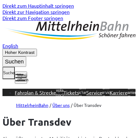
Direkt zum Hauptinhalt springen
Direkt zur Navigation springen
Direkt zum Footer springen
English
Hoher Kontrast
Suchen
Suche
Menü
öffnen
Untermenü
Untermenü
Untermenü
Unterme
Fahrplan &
Fahrplan & Strecke
Tickets
Service
Karriere
Tickets
Service
Karrier
Strecke
öffnen
öffnen
öffnen
öffnen
MittelrheinBahn
Über uns
Über Transdev
Über Transdev