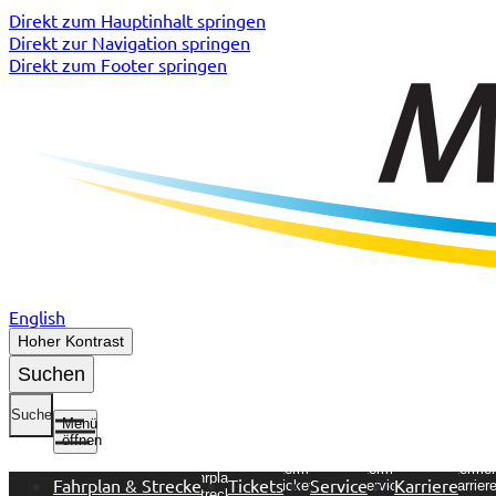
Direkt zum Hauptinhalt springen
Direkt zur Navigation springen
Direkt zum Footer springen
English
Hoher Kontrast
Suchen
Suche
Menü
öffnen
Untermenü
Untermenü
Untermenü
Unterme
Fahrplan &
Fahrplan & Strecke
Tickets
Service
Karriere
Tickets
Service
Karrier
Strecke