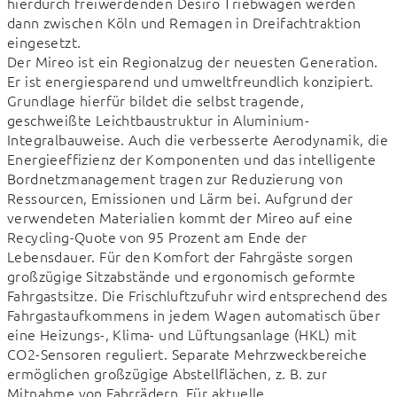
hierdurch freiwerdenden Desiro Triebwagen werden 
dann zwischen Köln und Remagen in Dreifachtraktion 
eingesetzt. 

Der Mireo ist ein Regionalzug der neuesten Generation. 
Er ist energiesparend und umweltfreundlich konzipiert. 
Grundlage hierfür bildet die selbst tragende, 
geschweißte Leichtbaustruktur in Aluminium-
Integralbauweise. Auch die verbesserte Aerodynamik, die 
Energieeffizienz der Komponenten und das intelligente 
Bordnetzmanagement tragen zur Reduzierung von 
Ressourcen, Emissionen und Lärm bei. Aufgrund der 
verwendeten Materialien kommt der Mireo auf eine 
Recycling-Quote von 95 Prozent am Ende der 
Lebensdauer. Für den Komfort der Fahrgäste sorgen 
großzügige Sitzabstände und ergonomisch geformte 
Fahrgastsitze. Die Frischluftzufuhr wird entsprechend des 
Fahrgastaufkommens in jedem Wagen automatisch über 
eine Heizungs-, Klima- und Lüftungsanlage (HKL) mit 
CO2-Sensoren reguliert. Separate Mehrzweckbereiche 
ermöglichen großzügige Abstellflächen, z. B. zur 
Mitnahme von Fahrrädern. Für aktuelle 