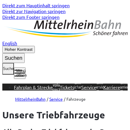
Direkt zum Hauptinhalt springen
Direkt zur Navigation springen
Direkt zum Footer springen
English
Hoher Kontrast
Suchen
Suche
Menü
öffnen
Untermenü
Untermenü
Untermenü
Unterme
Fahrplan &
Fahrplan & Strecke
Tickets
Service
Karriere
Tickets
Service
Karrier
Strecke
öffnen
öffnen
öffnen
öffnen
MittelrheinBahn
Service
Fahrzeuge
Unsere Triebfahrzeuge