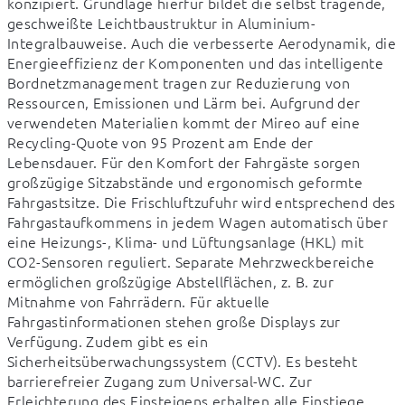
konzipiert. Grundlage hierfür bildet die selbst tragende, 
geschweißte Leichtbaustruktur in Aluminium-
Integralbauweise. Auch die verbesserte Aerodynamik, die 
Energieeffizienz der Komponenten und das intelligente 
Bordnetzmanagement tragen zur Reduzierung von 
Ressourcen, Emissionen und Lärm bei. Aufgrund der 
verwendeten Materialien kommt der Mireo auf eine 
Recycling-Quote von 95 Prozent am Ende der 
Lebensdauer. Für den Komfort der Fahrgäste sorgen 
großzügige Sitzabstände und ergonomisch geformte 
Fahrgastsitze. Die Frischluftzufuhr wird entsprechend des 
Fahrgastaufkommens in jedem Wagen automatisch über 
eine Heizungs-, Klima- und Lüftungsanlage (HKL) mit 
CO2-Sensoren reguliert. Separate Mehrzweckbereiche 
ermöglichen großzügige Abstellflächen, z. B. zur 
Mitnahme von Fahrrädern. Für aktuelle 
Fahrgastinformationen stehen große Displays zur 
Verfügung. Zudem gibt es ein 
Sicherheitsüberwachungssystem (CCTV). Es besteht 
barrierefreier Zugang zum Universal-WC. Zur 
Erleichterung des Einsteigens erhalten alle Einstiege 