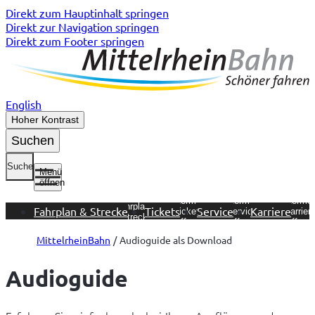
Direkt zum Hauptinhalt springen
Direkt zur Navigation springen
Direkt zum Footer springen
English
Hoher Kontrast
Suchen
Suche
Menü
öffnen
Untermenü
Untermenü
Untermenü
Unterme
Fahrplan &
Fahrplan & Strecke
Tickets
Service
Karriere
Tickets
Service
Karrier
Strecke
öffnen
öffnen
öffnen
öffnen
MittelrheinBahn
Audioguide als Download
Audioguide