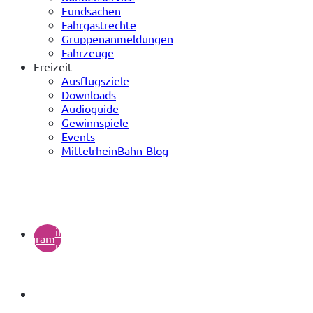
Fundsachen
Fahrgastrechte
Gruppenanmeldungen
Fahrzeuge
Freizeit
Ausflugsziele
Downloads
Audioguide
Gewinnspiele
Events
MittelrheinBahn-Blog
(öffnet
in
instagram
neuem
Tab)