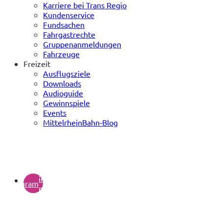
Karriere bei Trans Regio
Kundenservice
Fundsachen
Fahrgastrechte
Gruppenanmeldungen
Fahrzeuge
Freizeit
Ausflugsziele
Downloads
Audioguide
Gewinnspiele
Events
MittelrheinBahn-Blog
(öffnet
in
instagram
neuem
Tab)