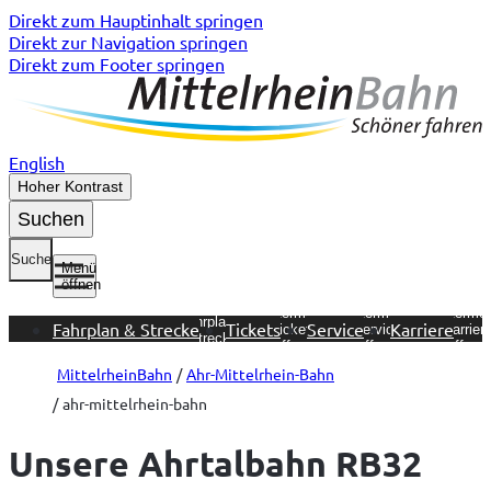
Direkt zum Hauptinhalt springen
Direkt zur Navigation springen
Direkt zum Footer springen
English
Hoher Kontrast
Suchen
Suche
Menü
öffnen
Untermenü
Untermenü
Untermenü
Unterme
Fahrplan &
Fahrplan & Strecke
Tickets
Service
Karriere
Tickets
Service
Karrier
Strecke
öffnen
öffnen
öffnen
öffnen
MittelrheinBahn
Ahr-Mittelrhein-Bahn
ahr-mittelrhein-bahn
Unsere Ahrtalbahn RB32